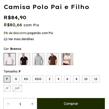
Camisa Polo Pai e Filho
R$84,90
R$80,66
com
Pix
5% de desconto
pagando com Pix
Ver mais detalhes
Cor:
Branco
Tamanho:
P
P
G
XG
XGG
2
4
6
8
10
12
M
GG