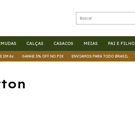
RMUDAS
CALÇAS
CASACOS
MEIAS
PAI E FILHO
M 6x
GANHE 5% OFF NO PIX
ENVIAMOS PARA TODO BRASIL
PA
tton