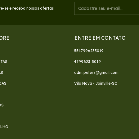
e-se e receba nossas ofertas.
ORE
ENTRE EM CONTATO
S
5547996235019
ETAS
4799623-5019
AS
adm.peterz@gmail.com
DAS
Vila Nova - Joinville-SC
S
OS
FILHO