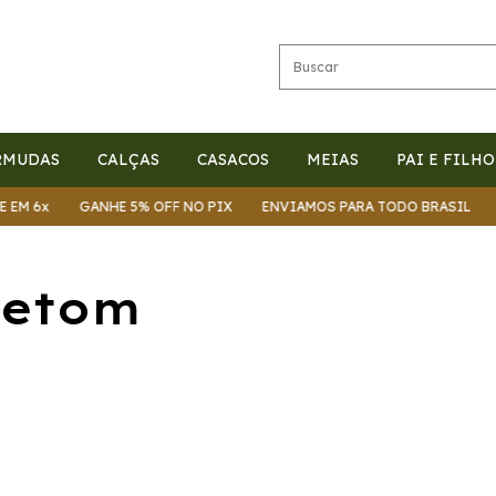
RMUDAS
CALÇAS
CASACOS
MEIAS
PAI E FILHO
M 6x
GANHE 5% OFF NO PIX
ENVIAMOS PARA TODO BRASIL
PA
letom