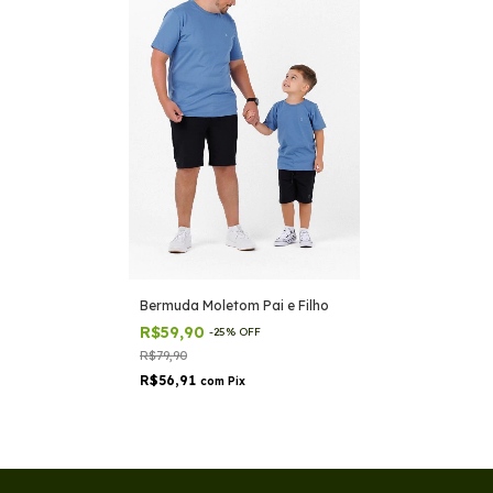
Bermuda Moletom Pai e Filho
R$59,90
-
25
%
OFF
R$79,90
R$56,91
com
Pix