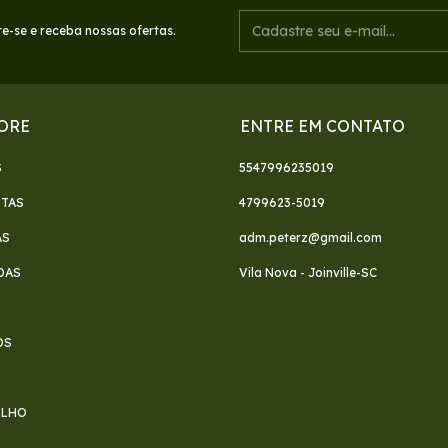
e-se e receba nossas ofertas.
ORE
ENTRE EM CONTATO
S
5547996235019
ETAS
4799623-5019
AS
adm.peterz@gmail.com
DAS
Vila Nova - Joinville-SC
S
OS
FILHO