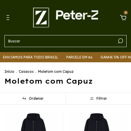
0
ENVIAMOS PARA TODO BRASIL
PARCELE EM 6x
GANHE 5% OFF N
Início
.
Casacos
.
Moletom com Capuz
Moletom com Capuz
Ordenar
Filtrar