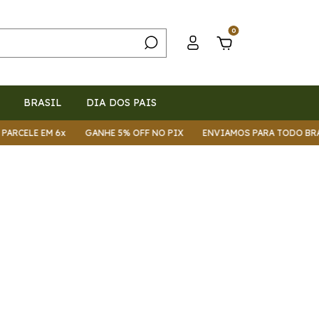
0
BRASIL
DIA DOS PAIS
EM 6x
GANHE 5% OFF NO PIX
ENVIAMOS PARA TODO BRASIL
P