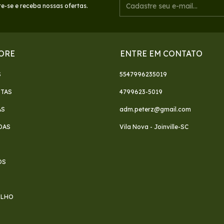
e-se e receba nossas ofertas.
ORE
ENTRE EM CONTATO
S
5547996235019
ETAS
4799623-5019
AS
adm.peterz@gmail.com
DAS
Vila Nova - Joinville-SC
S
OS
FILHO