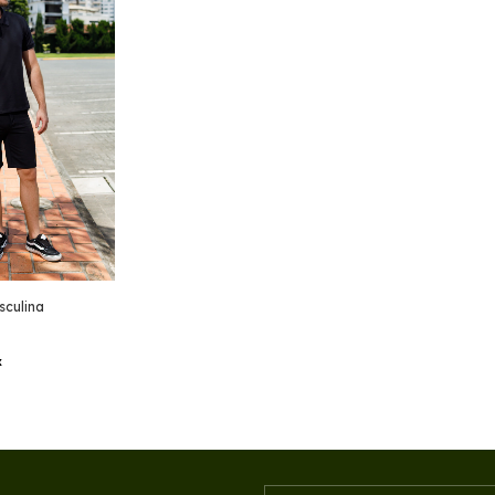
sculina
x