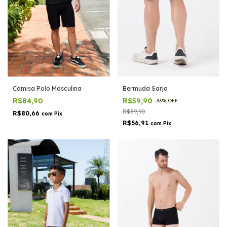
Camisa Polo Masculina
Bermuda Sarja
R$84,90
R$59,90
-
33
%
OFF
R$89,90
R$80,66
com
Pix
R$56,91
com
Pix