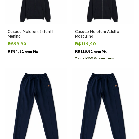
Casaco Moletom Infantil
Casaco Moletom Adulto
Menino
Masculino
R$99,90
R$119,90
R$94,91
R$113,91
com
Pix
com
Pix
2
x
de
R$59,95
sem juros